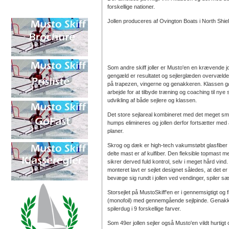
forskellige nationer.
Jollen produceres af Ovington Boats i North Shie
Som andre skiff joller er Musto'en en krævende jolle
gengæld er resultatet og sejlerglæden overvælde
på trapezen, vingerne og genakkeren. Klassen gø
arbejde for at tilbyde træning og coaching til nye
udvikling af både sejlere og klassen.
Det store sejlareal kombineret med det meget sma
humps elimineres og jollen derfor fortsætter med a
planer.
Skrog og dæk er high-tech vakumstøbt glasfiber
delte mast er af kulfiber. Den
fleksible topmast me
sikrer derved fuld kontrol, selv i meget hård vi
monteret lavt er sejlet designet således, at det er
bevæge sig rundt i jollen ved vendinger, spiler s
Storsejlet på MustoSkiff'en
er i gennemsigtigt og 
(monofoil) med gennemgående sejlpinde. Genakker
spilerdug i 9 forskellige farver.
Som 49er jollen sejler også Musto'en vildt hurtigt 