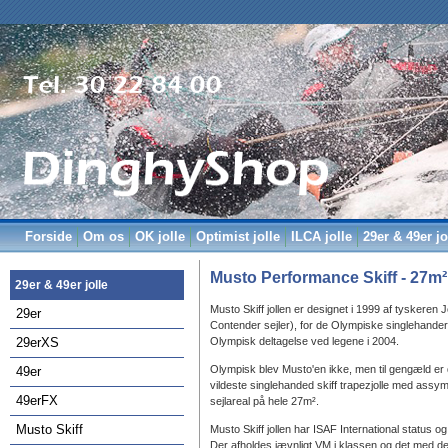
Forside
Om os
OK jolle
Optimist jolle
ILCA jolle
29er & 49er jo
Musto Performance Skiff - 27m
29er & 49er jolle
Musto Skiff jollen er designet i 1999 af tyskeren 
29er
Contender sejler), for de Olympiske singlehander 
29erXS
Olympisk deltagelse ved legene i 2004.
Olympisk blev Musto'en ikke, men til gengæld er 
49er
vildeste singlehanded skiff trapezjolle med assyme
49erFX
sejlareal på hele 27m².
Musto Skiff
Musto Skiff jollen har ISAF International status o
Der afholdes jævnligt VM i klassen og det med de